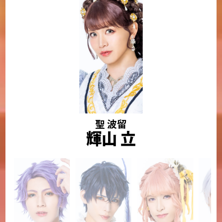
聖 波留
輝山 立