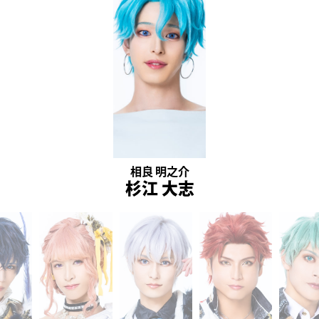
相良 明之介
杉江 大志